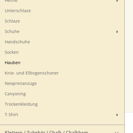
Helme
Unterschlaze
Schlaze
Schuhe
Handschuhe
Socken
Hauben
Knie- und Ellbogenschoner
Neoprenanzüge
Canyoning
Trockenkleidung
T-Shirt
Klettern / Zubehör / Chalk / Chalkbags