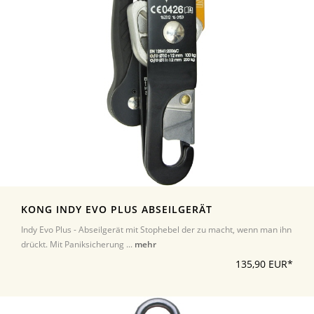
KONG INDY EVO PLUS ABSEILGERÄT
Indy Evo Plus - Abseilgerät mit Stophebel der zu macht, wenn man ihn
drückt. Mit Paniksicherung ...
mehr
135,90 EUR*