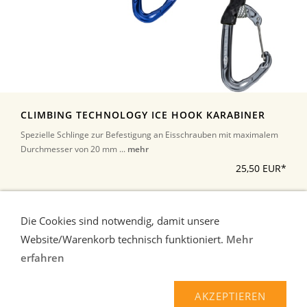
CLIMBING TECHNOLOGY ICE HOOK KARABINER
Spezielle Schlinge zur Befestigung an Eisschrauben mit maximalem
Durchmesser von 20 mm ...
mehr
25,50 EUR*
*Alle Preise inkl. Umsatzsteuer, zuzüglich Versand
Die Cookies sind notwendig, damit unsere
Website/Warenkorb technisch funktioniert.
Mehr
erfahren
Liefer-und Zahlungsbedingungen
Verbraucherhinweise
AGB
Widerrufsrecht
AKZEPTIEREN
Datenschutz
Kontakt/Impressum
Über uns