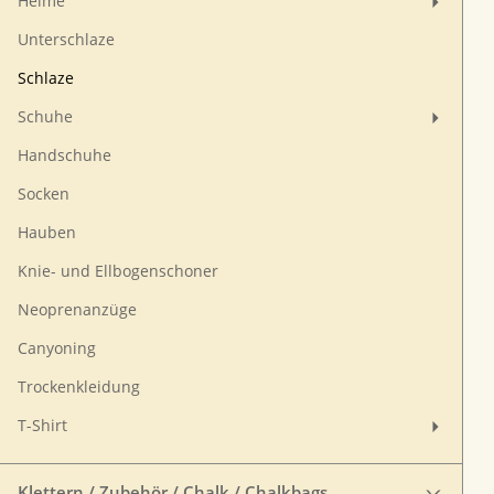
Helme
Unterschlaze
Schlaze
Schuhe
Handschuhe
Socken
Hauben
Knie- und Ellbogenschoner
Neoprenanzüge
Canyoning
Trockenkleidung
T-Shirt
Klettern / Zubehör / Chalk / Chalkbags