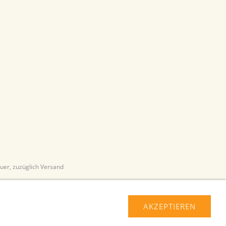
euer, zuzüglich Versand
AKZEPTIEREN
pressum
Über uns
Haftungsausschluss
Hilfe