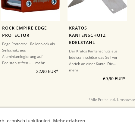
ROCK EMPIRE EDGE
KRATOS
PROTECTOR
KANTENSCHUTZ
EDELSTAHL
Edge Protector - Rollenblock als
Seilschutz aus
Der Kratos Kantenschutz aus
Aluminiumlegierung auf
Edelstahl schützt das Seil vor
Edelstahlstiften .. ...
mehr
Abrieb an einer Kante. Die...
mehr
22,90 EUR*
69,90 EUR*
*Alle Preise inkl. Umsatzst
b technisch funktioniert.
Mehr erfahren
nweise
AGB
Widerrufsrecht
Datenschutz
Kontakt/Im