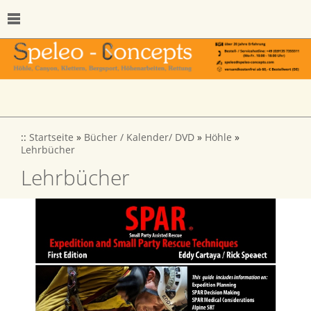
::
Startseite
»
Bücher / Kalender/ DVD
»
Höhle
»
Lehrbücher
Lehrbücher