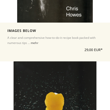
IMAGES BELOW
A clear and comprehensive how-to-do-it recipe book packed with
numerous tips ...
mehr
29,00 EUR*