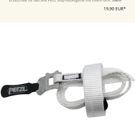
Ersatzrolle für das alte Petzl Stop Abseilgerät mit rotem Griff.
mehr
19,90 EUR*