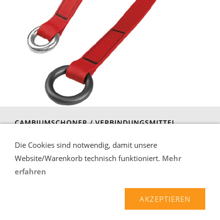
CAMBIUMSCHONER / VERBINDUNGSMITTEL
Die Cookies sind notwendig, damit unsere
Website/Warenkorb technisch funktioniert.
Mehr
erfahren
Liefer-und Zahlungsbedingungen
Verbraucherhinweise
AGB
Widerrufsrecht
AKZEPTIEREN
Datenschutz
Kontakt/Impressum
Über uns
Haftungsausschluss
Hilfe