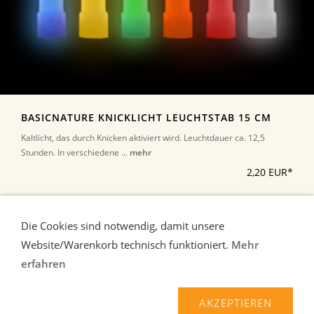
BASICNATURE KNICKLICHT LEUCHTSTAB 15 CM
Kaltlicht, das durch Knicken aktiviert wird. Leuchtdauer ca. 12,5
Stunden. In verschiedene ...
mehr
2,20 EUR*
*Alle Preise inkl. Umsatzsteuer, zuzüglich Versand
Die Cookies sind notwendig, damit unsere
Website/Warenkorb technisch funktioniert.
Mehr
erfahren
Liefer-und Zahlungsbedingungen
Verbraucherhinweise
AGB
Widerrufsrecht
AKZEPTIEREN
Datenschutz
Kontakt/Impressum
Über uns