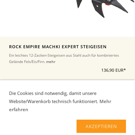
ROCK EMPIRE MACHKI EXPERT STEIGEISEN
Ein leichtes 12-Zacken-Steigeisen aus Stahl auch für kombiniertes
Gelände Fels/Eis/Firn.
mehr
136,90 EUR*
*Alle Preise inkl. Umsatzsteuer, zuzüglich Versand
Die Cookies sind notwendig, damit unsere
Website/Warenkorb technisch funktioniert.
Mehr
erfahren
Liefer-und Zahlungsbedingungen
Verbraucherhinweise
AGB
Widerrufsrecht
AKZEPTIEREN
Datenschutz
Kontakt/Impressum
Über uns
Haftungsausschluss
Hilfe