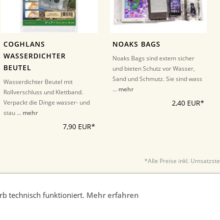
COGHLANS
NOAKS BAGS
WASSERDICHTER
Noaks Bags sind extem sicher
BEUTEL
und bieten Schutz vor Wasser,
Sand und Schmutz. Sie sind wass
Wasserdichter Beutel mit
...
mehr
Rollverschluss und Klettband.
Verpackt die Dinge wasser- und
2,40 EUR*
stau ...
mehr
7,90 EUR*
*Alle Preise inkl. Umsatzst
b technisch funktioniert.
Mehr erfahren
nweise
AGB
Widerrufsrecht
Datenschutz
Kontakt/Im