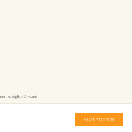
euer, zuzüglich Versand
AKZEPTIEREN
pressum
Über uns
Haftungsausschluss
Hilfe