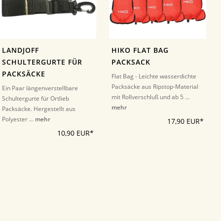
LANDJOFF
HIKO FLAT BAG
SCHULTERGURTE FÜR
PACKSACK
PACKSÄCKE
Flat Bag - Leichte wasserdichte
Packsäcke aus Ripstop-Material
Ein Paar längenverstellbare
mit Rollverschluß und ab 5 ...
Schultergurte für Ortlieb
mehr
Packsäcke. Hergestellt aus
Polyester ...
mehr
17,90 EUR*
10,90 EUR*