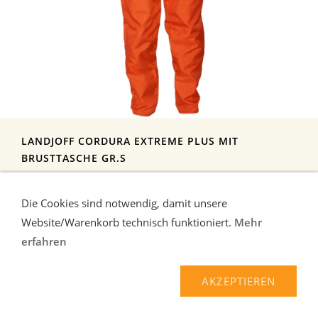
LANDJOFF CORDURA EXTREME PLUS MIT
BRUSTTASCHE GR.S
Schlaz aus extrem robustem, abriebfestem und wasserdichtem
Cordura mit Brusttasche außen . ...
mehr
Die Cookies sind notwendig, damit unsere
162,90 EUR*
Website/Warenkorb technisch funktioniert.
Mehr
erfahren
AKZEPTIEREN