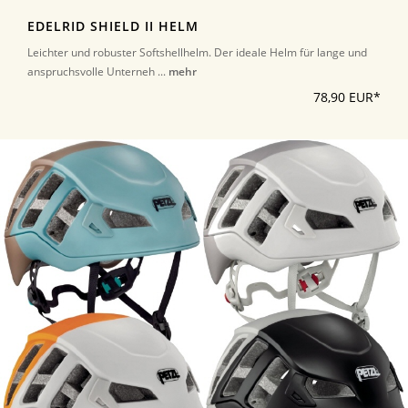
EDELRID SHIELD II HELM
Leichter und robuster Softshellhelm. Der ideale Helm für lange und
anspruchsvolle Unterneh ...
mehr
78,90 EUR*