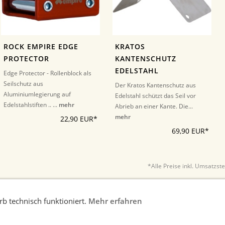
ROCK EMPIRE EDGE
KRATOS
PROTECTOR
KANTENSCHUTZ
EDELSTAHL
Edge Protector - Rollenblock als
Seilschutz aus
Der Kratos Kantenschutz aus
Aluminiumlegierung auf
Edelstahl schützt das Seil vor
Edelstahlstiften .. ...
mehr
Abrieb an einer Kante. Die...
mehr
22,90 EUR*
69,90 EUR*
*Alle Preise inkl. Umsatzst
b technisch funktioniert.
Mehr erfahren
nweise
AGB
Widerrufsrecht
Datenschutz
Kontakt/Im