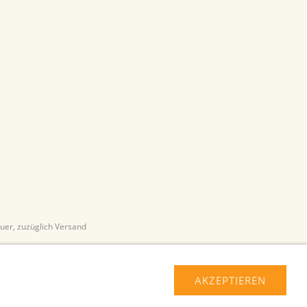
euer, zuzüglich Versand
AKZEPTIEREN
pressum
Über uns
Haftungsausschluss
Hilfe