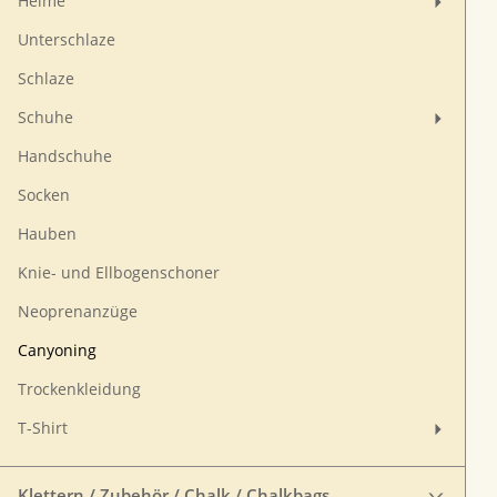
Helme
Unterschlaze
Schlaze
Schuhe
Handschuhe
Socken
Hauben
Knie- und Ellbogenschoner
Neoprenanzüge
Canyoning
Trockenkleidung
T-Shirt
Klettern / Zubehör / Chalk / Chalkbags