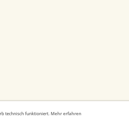
b technisch funktioniert.
Mehr erfahren
nweise
AGB
Widerrufsrecht
Datenschutz
Kontakt/Im