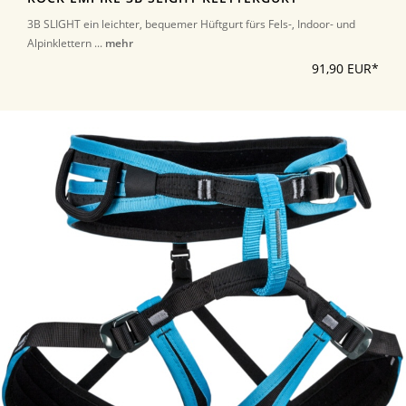
3B SLIGHT ein leichter, bequemer Hüftgurt fürs Fels-, Indoor- und
Alpinklettern ...
mehr
91,90 EUR*