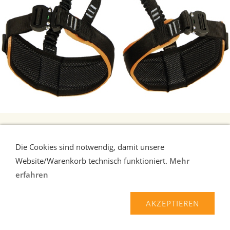
ROCK EMPIRE EQUIP LOCK BELT SITZGURT
Equip Lock Belt - universeller und leichter Klettergurt auch für Arbeit
Die Cookies sind notwendig, damit unsere
und Rettung geeign ...
mehr
Website/Warenkorb technisch funktioniert.
Mehr
147,90 EUR*
erfahren
AKZEPTIEREN