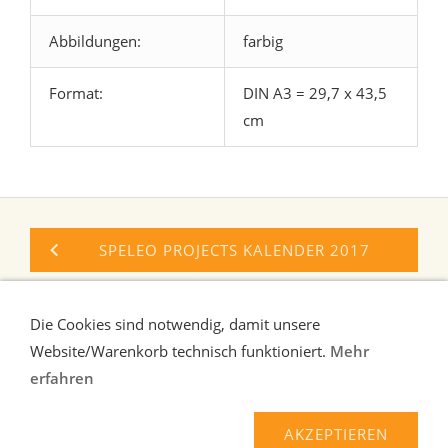
Abbildungen:
farbig
Format:
DIN A3 = 29,7 x 43,5
cm
SPELEO PROJECTS KALENDER 2017
SPELEO PROJECTS KALENDER 2015
Die Cookies sind notwendig, damit unsere
Website/Warenkorb technisch funktioniert.
Mehr
erfahren
Liefer-und Zahlungsbedingungen
Verbraucherhinweise
AGB
Widerrufsrecht
AKZEPTIEREN
Datenschutz
Kontakt/Impressum
Über uns