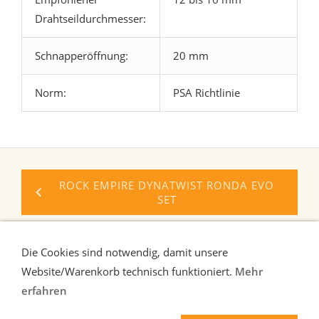
Drahtseildurchmesser:
Schnapperöffnung:
20 mm
Norm:
PSA Richtlinie
ROCK EMPIRE DYNATWIST RONDA EVO
SET
ROCK EMPIRE MR. MAGNET
Die Cookies sind notwendig, damit unsere
Website/Warenkorb technisch funktioniert.
Mehr
erfahren
Liefer-und Zahlungsbedingungen
Verbraucherhinweise
AGB
Widerrufsrecht