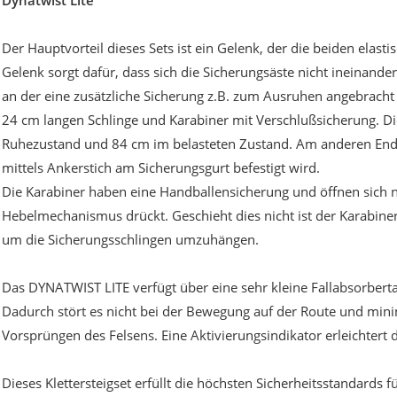
Dynatwist Lite
Der Hauptvorteil dieses Sets ist ein Gelenk, der die beiden ela
Gelenk sorgt dafür, dass sich die Sicherungsäste nicht ineinand
an der eine zusätzliche Sicherung z.B. zum Ausruhen angebracht 
24 cm langen Schlinge und Karabiner mit Verschlußsicherung. D
Ruhezustand und 84 cm im belasteten Zustand. Am anderen Ende 
mittels Ankerstich am Sicherungsgurt befestigt wird.
Die Karabiner haben eine Handballensicherung und öffnen sich
Hebelmechanismus drückt. Geschieht dies nicht ist der Karabiner 
um die Sicherungsschlingen umzuhängen.
Das DYNATWIST LITE verfügt über eine sehr kleine Fallabsorber
Dadurch stört es nicht bei der Bewegung auf der Route und min
Vorsprüngen des Felsens. Eine Aktivierungsindikator erleichtert 
Dieses Klettersteigset erfüllt die höchsten Sicherheitsstandards 