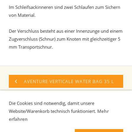
Im Schleifsackinneren sind zwei Schlaufen zum Sichern
von Material.
Der Verschluss besteht aus einer Innenzunge und einem
Zugverschluss (Schnur) zum Knoten mit gleichzeitiger 5
mm Transportschnur.
AVENTURE VERTICALE WATER BAG 35 L
LANDJOFF SMART 35 CANYONSACK
Die Cookies sind notwendig, damit unsere
Website/Warenkorb technisch funktioniert.
Mehr
erfahren
Liefer-und Zahlungsbedingungen
Verbraucherhinweise
AGB
Widerrufsrecht