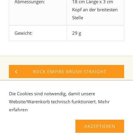
Abmessungen:
18 cm Länge x 3 cm
Kopf an der breitesten
Stelle
Gewicht:
29 g
ROCK EMPIRE BRUSH STRAIGHT
AUSTRIALPIN BOULDERBÜRSTE
Die Cookies sind notwendig, damit unsere
Website/Warenkorb technisch funktioniert.
Mehr
erfahren
Liefer-und Zahlungsbedingungen
Verbraucherhinweise
AGB
Widerrufsrecht
AKZEPTIEREN
Datenschutz
Kontakt/Impressum
Über uns
Haftungsausschluss
Hilfe